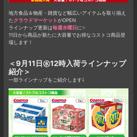
地方食品＆物産・雑貨など幅広いアイテムを取り揃え
た
クラウドマーケット
がOPEN
ラインナップ更新は
毎週水曜日
に✨
11日から商品が新たに大容量でお得なコストコ商品登
場します！
＜9月11日㊌12時入荷ラインナップ
紹介＞
一部ラインナップをご紹介します⇩