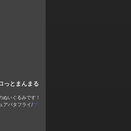
ロっとまんまる
のぬいぐるみです！
ュアバタフライ/
プ