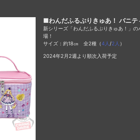
■わんだふるぷりきゅあ！ バニテ
新シリーズ「わんだふるぷりきゅあ！」の
場！
サイズ：約18㎝ 全2種（
4人
/
2人
）
2024年2月2週より順次入荷予定