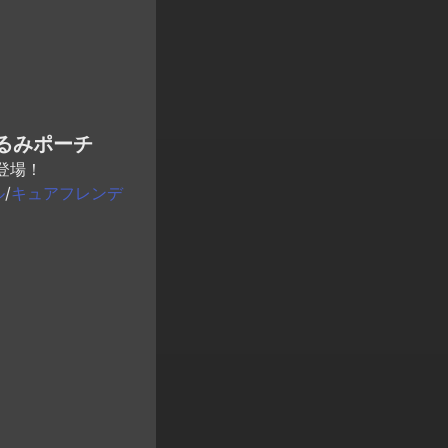
るみポーチ
登場！
ル
/
キュアフレンデ