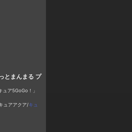
ロっとまんまる プ
キュア5GoGo！」
キュアアクア/
キュ