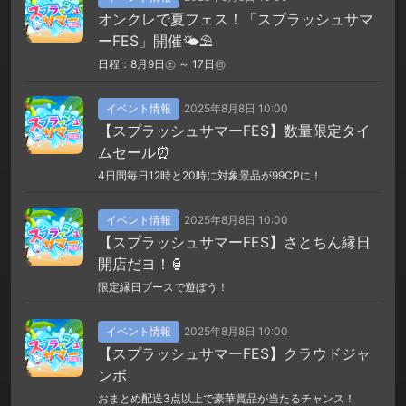
オンクレで夏フェス！「スプラッシュサマ
ーFES」開催🌤️⛱️
日程：8月9日㊏ ～ 17日㊐
イベント情報
2025年8月8日 10:00
【スプラッシュサマーFES】数量限定タイ
ムセール⏰
4日間毎日12時と20時に対象景品が99CPに！
イベント情報
2025年8月8日 10:00
【スプラッシュサマーFES】さとちん縁日
開店だヨ！🏮
限定縁日ブースで遊ぼう！
イベント情報
2025年8月8日 10:00
【スプラッシュサマーFES】クラウドジャ
ンボ
おまとめ配送3点以上で豪華賞品が当たるチャンス！