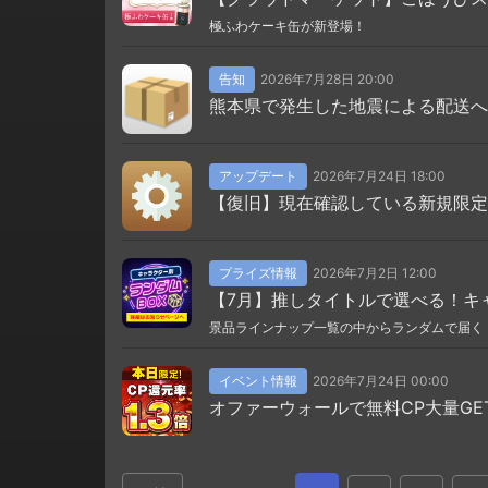
極ふわケーキ缶が新登場！
告知
2026年7月28日 20:00
熊本県で発生した地震による配送へ
アップデート
2026年7月24日 18:00
【復旧】現在確認している新規限定
プライズ情報
2026年7月2日 12:00
【7月】推しタイトルで選べる！キャ
景品ラインナップ一覧の中からランダムで届く
イベント情報
2026年7月24日 00:00
オファーウォールで無料CP大量GE