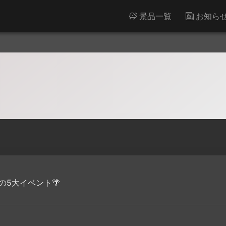
景品一覧
お知ら
の5大イベント🌴