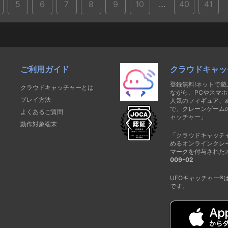
5
6
7
8
9
10
…
40
41
ご利用ガイド
クラウドキャッ
登録無料!ネットで
クラウドキャッチャーとは
ながら、PCやスマホ
プレイ方法
人気のフィギュア、
で、クレーンゲーム
よくあるご質問
ャッチャー」
動作対象端末
「クラウドキャッチ
めるオンラインクレ
マークを付与された
009-02
UFOキャッチャー
です。