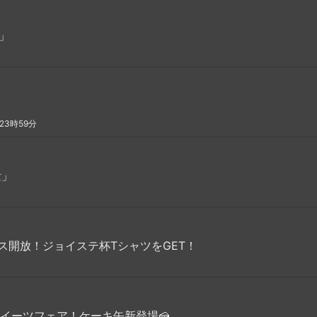
y」
23時59分
量」
ス開放！ジョイステ杯TシャツをGET！
イーツフェア！ケーキ缶新登場🍰