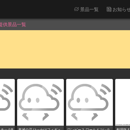
景品一覧
お知ら
提供景品一覧
チックB
鬼滅の刃 ひっかけフィギュ
ワンピース ワールドコレク
劇場版 Fat