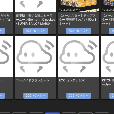
ムだった
劇場版「美少女戦士セーラ
【オールスター】チップス
【オー
r-フィギュ
ームーンEternal」 Q posket
ター 安曇野本わさび 50g 8
ター 和牛
-SUPER SAILOR MARS-
本セット
セット
2〜
2021-01-12〜
2021-01-12〜
2
小)
マーメイドブランケット
ECO コンテナBOX
KITCH
ーカー
1〜
2021-01-11〜
2021-01-11〜
2