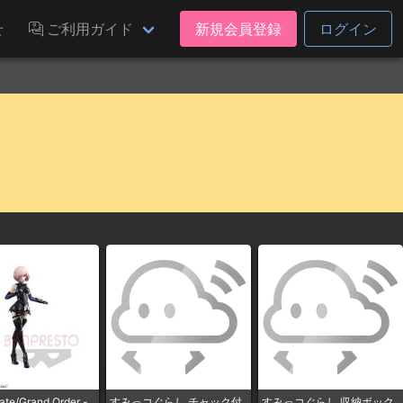
せ
ご利用ガイド
新規会員登録
ログイン
e/Grand Order -
すみっコぐらし チャック付
すみっコぐらし 収納ボック