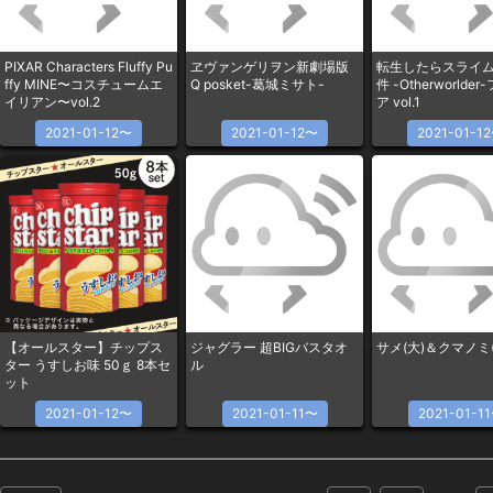
PIXAR Characters Fluffy Pu
ヱヴァンゲリヲン新劇場版
転生したらスライ
ffy MINE〜コスチュームエ
Q posket-葛城ミサト-
件 -Otherworlde
イリアン〜vol.2
ア vol.1
2021-01-12〜
2021-01-12〜
2021-01-1
【オールスター】チップス
ジャグラー 超BIGバスタオ
サメ(大)＆クマノミ(
ター うすしお味 50ｇ 8本セ
ル
ット
2021-01-12〜
2021-01-11〜
2021-01-1