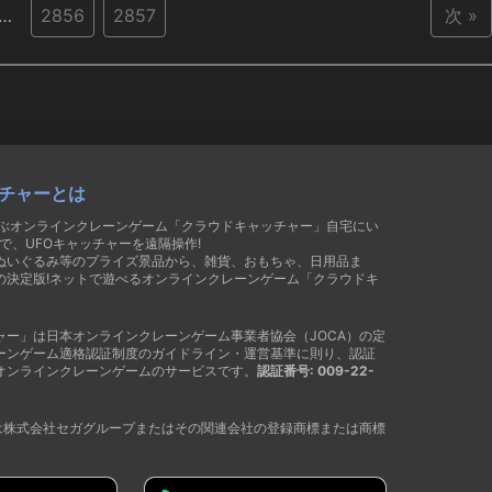
…
2856
2857
次 »
チャーとは
遊ぶオンラインクレーンゲーム「クラウドキャッチャー」自宅にい
で、UFOキャッチャーを遠隔操作!
ぬいぐるみ等のプライズ景品から、雑貨、おもちゃ、日用品ま
の決定版!ネットで遊べるオンラインクレーンゲーム「クラウドキ
ャー」は日本オンラインクレーンゲーム事業者協会（JOCA）の定
ーンゲーム適格認証制度のガイドライン・運営基準に則り、認証
オンラインクレーンゲームのサービスです。
認証番号: 009-22-
®は株式会社セガグループまたはその関連会社の登録商標または商標