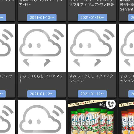
ア−柱−
タブルフィギュア-ワノ国6-
神聖円卓
Servan
キリエ
3〜
2021-01-13〜
2021-01-13〜
2
ロアマッ
すみっコぐらし フロアマッ
すみっコぐらし スクエアク
すみっコ
ト
ッション
ッショ
2〜
2021-01-12〜
2021-01-12〜
2