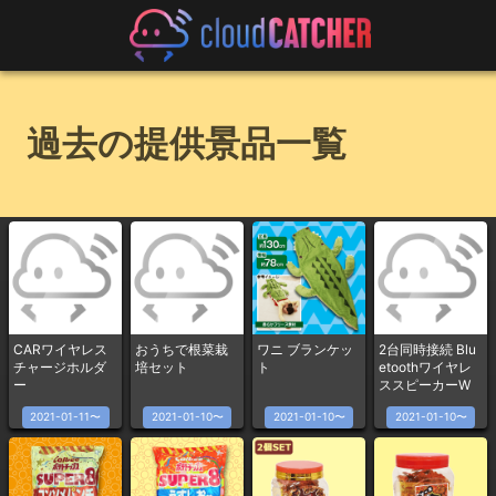
過去の提供景品一覧
CARワイヤレス
おうちで根菜栽
ワニ ブランケッ
2台同時接続 Blu
チャージホルダ
培セット
ト
etoothワイヤレ
ー
ススピーカーW
2021-01-11〜
2021-01-10〜
2021-01-10〜
2021-01-10〜