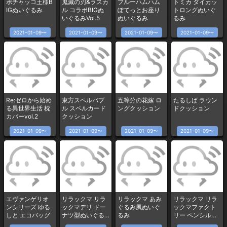
ポチャッコ王様B
鬼滅の刃&ラスカ
ブルーハムハム
トミカ ダイカッ
IGぬいぐるみ
ル コラボBIGぬ
ぽてっとお座り
トロングぬいぐ
いぐるみVol.5
ぬいぐるみ
るみ
2021-01-09〜
2021-01-09〜
2021-01-09〜
2021-01-09〜
Re:ゼロから始め
東方スペルバブ
五等分の花嫁 ロ
たるしば ラウン
る異世界生活 枕
ル スペルカード
ングクッション
ドクッション
カバーvol.2
クッション
2021-01-09〜
2021-01-09〜
2021-01-09〜
2021-01-09〜
エヴァンゲリオ
リラックマ リラ
リラックマ あみ
リラックマ リラ
ンシリーズ ゆる
ックマデリ ドー
ぐるみ風ぬいぐ
ックマファクト
しと エコバッグ
ナツ型ぬいぐる
るみ
リー ペンシル型
み小物入れ
加湿器