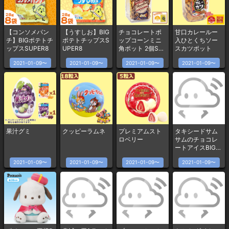
【コンソメパン
【うすしお】BIG
チョコレートポ
甘口カレールー
チ】BIGポテトチ
ポテトチップスS
ップコーンミニ
入ひとくちソー
ップスSUPER8
UPER8
角ポット 2個SET
スカツポット
(ハニーバターパ
2021-01-09〜
2021-01-09〜
2021-01-09〜
2021-01-09〜
ウダー付)
果汁グミ
クッピーラムネ
プレミアムスト
タキシードサム
ロベリー
サムのチョコレ
ートアイスBIGぬ
いぐるみ
2021-01-09〜
2021-01-09〜
2021-01-09〜
2021-01-09〜