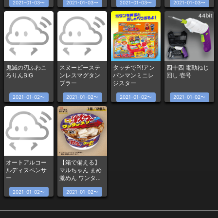
2021-01-03〜
2021-01-03〜
2021-01-03〜
2021-01-03〜
鬼滅の刃ふわこ
スヌーピーステ
タッチでPi!アン
四十四 電動ねじ
ろりんBIG
ンレスマグタン
パンマンミニレ
回し 壱号
ブラー
ジスター
2021-01-02〜
2021-01-02〜
2021-01-02〜
2021-01-02〜
オートアルコー
【箱で備える】
ルディスペンサ
マルちゃん まめ
ー
激めん ワンタン
メン12入り
2021-01-02〜
2021-01-02〜