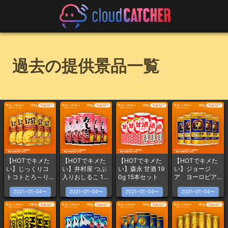
過去の提供景品一覧
【HOTでキメた
【HOTでキメた
【HOTでキメた
【HOTでキメた
い】じっくりコ
い】井村屋 つぶ
い】森永 甘酒 19
い】ジョージ
トコトとろ～り
入りおしるこ 19
0g 15本セット
ア ヨーロピア
コーン缶 190g 1
0g 15本セット
ンコクの微糖 1
2021-01-04〜
2021-01-04〜
2021-01-04〜
2021-01-04〜
5本セット
85ｇ 15本セット