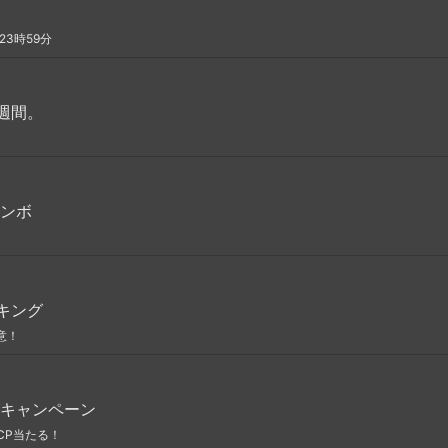
23時59分
週間。
ンボ
キング
意！
キャンペーン
CP当たる！