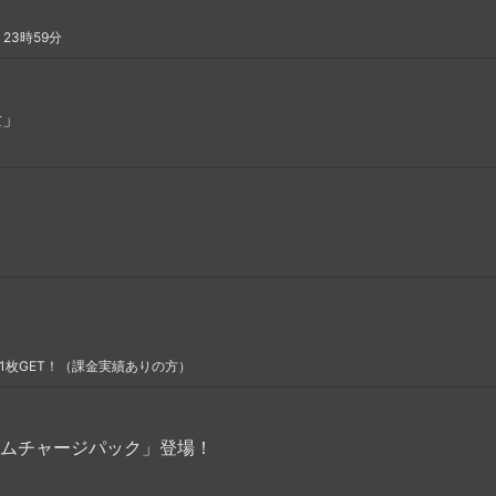
23時59分
量」
1枚GET！（課金実績ありの方）
ームチャージパック」登場！