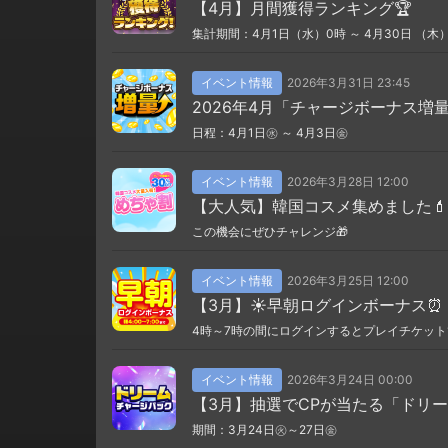
【4月】月間獲得ランキング🏆
集計期間：4月1日（水）0時 ～ 4月30日 （木）
イベント情報
2026年3月31日 23:45
2026年4月「チャージボーナス増
日程：4月1日㊌ ～ 4月3日㊎
イベント情報
2026年3月28日 12:00
【大人気】韓国コスメ集めました💄
この機会にぜひチャレンジ🎁
イベント情報
2026年3月25日 12:00
【3月】☀️早朝ログインボーナス⏰
4時～7時の間にログインするとプレイチケット
イベント情報
2026年3月24日 00:00
【3月】抽選でCPが当たる「ドリ
期間：3月24日㊋～27日㊎