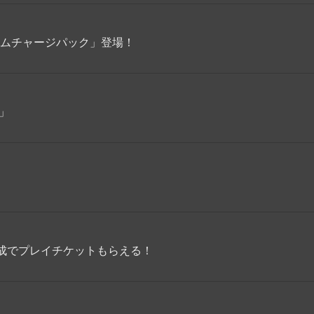
ームチャージパック」登場！
y」
成でプレイチケットもらえる！