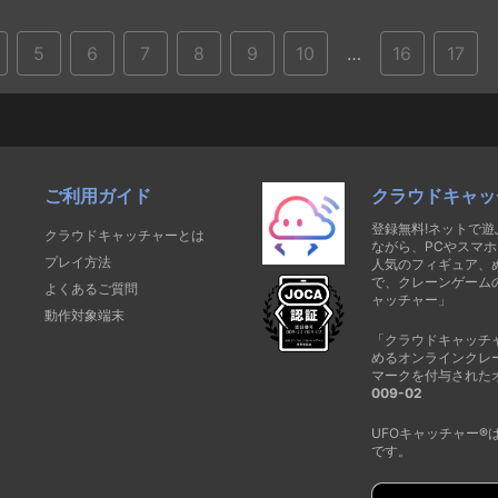
5
6
7
8
9
10
…
16
17
ご利用ガイド
クラウドキャッ
登録無料!ネットで
クラウドキャッチャーとは
ながら、PCやスマホ
プレイ方法
人気のフィギュア、
で、クレーンゲーム
よくあるご質問
ャッチャー」
動作対象端末
「クラウドキャッチ
めるオンラインクレ
マークを付与された
009-02
UFOキャッチャー
です。