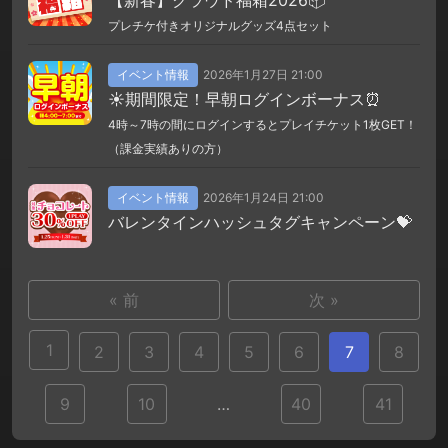
プレチケ付きオリジナルグッズ4点セット
イベント情報
2026年1月27日 21:00
☀️期間限定！早朝ログインボーナス⏰
4時～7時の間にログインするとプレイチケット1枚GET！
（課金実績ありの方）
イベント情報
2026年1月24日 21:00
バレンタインハッシュタグキャンペーン💝
« 前
次 »
1
2
3
4
5
6
7
8
9
10
…
40
41