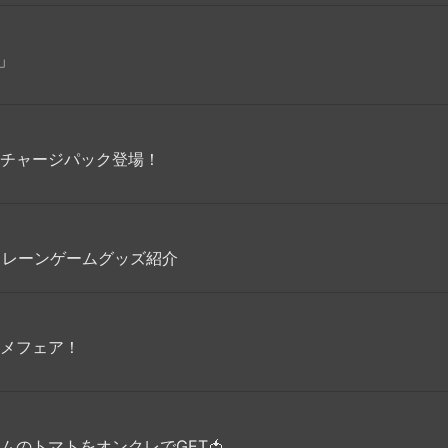
y」
チャージパック登場！
クレーンゲームグッズ紹介
メフェア！
のトマトをオンクレでGET🍅