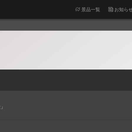
景品一覧
お知ら
量」