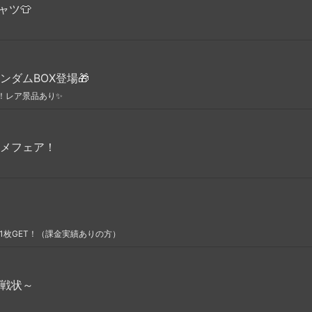
シャツ👕
ダムBOX登場🎁
！レア景品あり✨
メフェア！
1枚GET！（課金実績ありの方）
戦状～