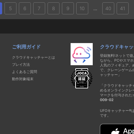
5
6
7
8
9
10
…
40
41
ご利用ガイド
クラウドキャッ
登録無料!ネットで
クラウドキャッチャーとは
ながら、PCやスマホ
プレイ方法
人気のフィギュア、
で、クレーンゲーム
よくあるご質問
ャッチャー」
動作対象端末
「クラウドキャッチ
めるオンラインクレ
マークを付与された
009-02
UFOキャッチャー
です。