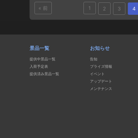
« 前
1
2
3
4
景品一覧
お知らせ
提供中景品一覧
告知
入荷予定表
プライズ情報
提供済み景品一覧
イベント
アップデート
メンテナンス