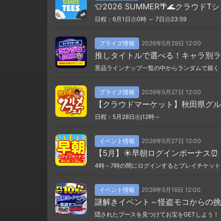
👕2026 SUMMER🌴🌊クラウドT
日程：6月1日㊊0時 ～ 7日㊐23:59
プライズ情報
2026年5月29日 12:00
推しタイトルで選べる！キャラ別ラン
景品ラインナップ一覧の中からランダムで届く
プライズ情報
2026年5月27日 12:00
【クラウドマーケット】秋田県グル
日程：5月28日㊍j12時～
イベント情報
2026年5月27日 12:00
【5月】☀️早朝ログインボーナス⏰
4時～7時の間にログインするとプレイチケット
イベント情報
2026年5月16日 12:00
謎解きイベント～怪盗モコからの挑
隠されたブースを見つけてお宝をGETしよう！