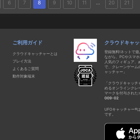
6
7
8
9
10
11
…
20
21
ご利用ガイド
クラウドキャッ
登録無料!ネットで
クラウドキャッチャーとは
ながら、PCやスマホ
プレイ方法
人気のフィギュア、
で、クレーンゲーム
よくあるご質問
ャッチャー」
動作対象端末
「クラウドキャッチ
めるオンラインクレ
マークを付与された
009-02
UFOキャッチャー
です。