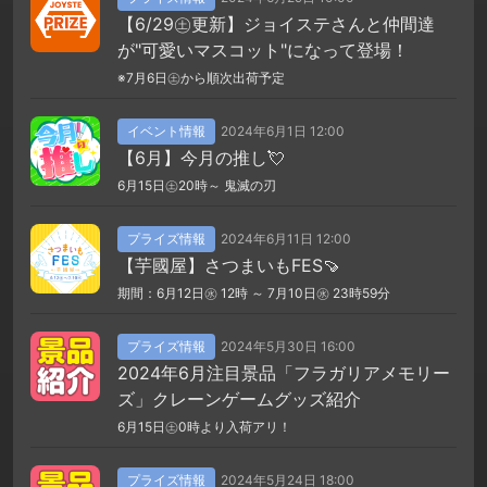
【6/29㊏更新】ジョイステさんと仲間達
が"可愛いマスコット"になって登場！
※7月6日㊏から順次出荷予定
イベント情報
2024年6月1日 12:00
【6月】今月の推し💘
6月15日㊏20時～ 鬼滅の刃
プライズ情報
2024年6月11日 12:00
【芋國屋】さつまいもFES🍠
期間：6月12日㊌ 12時 ～ 7月10日㊌ 23時59分
プライズ情報
2024年5月30日 16:00
2024年6月注目景品「フラガリアメモリー
ズ」クレーンゲームグッズ紹介
6月15日㊏0時より入荷アリ！
プライズ情報
2024年5月24日 18:00