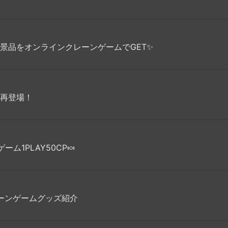
景品をオンラインクレーンゲームでGET✨
X再登場！
ム1PLAY50CP🍬
レーンゲームグッズ紹介