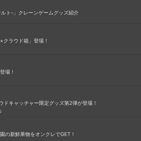
O-ナルト-」クレーンゲームグッズ紹介
×クラウド箱」登場！
X登場！
』クラウドキャッチャー限定グッズ第2弾が登場！
迄
園の新鮮果物をオンクレでGET！