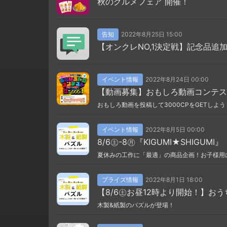
秋のグルメフェア 開催！
告知
2022年8月25日 15:00
【オンクレNO,1決定戦】記念品追
イベント情報
2022年8月24日 00:00
【動画募集】おもしろ動画コンテス
おもしろ動画を投稿して3000CPをGETしよう
イベント情報
2022年8月5日 00:00
8/6㊏-8㊊『KIGUMI★SHIGUMI』
夏休みの工作に「最適」の商品企画！お子様用
プライズ情報
2022年8月1日 18:00
【8/6㊏お昼12時より開始！】お
木製&紙製のパズルが登場！