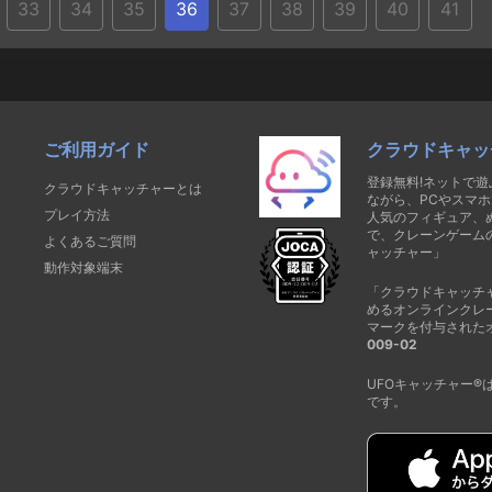
33
34
35
36
37
38
39
40
41
ご利用ガイド
クラウドキャッ
登録無料!ネットで
クラウドキャッチャーとは
ながら、PCやスマホ
プレイ方法
人気のフィギュア、
で、クレーンゲーム
よくあるご質問
ャッチャー」
動作対象端末
「クラウドキャッチ
めるオンラインクレ
マークを付与された
009-02
UFOキャッチャー
です。