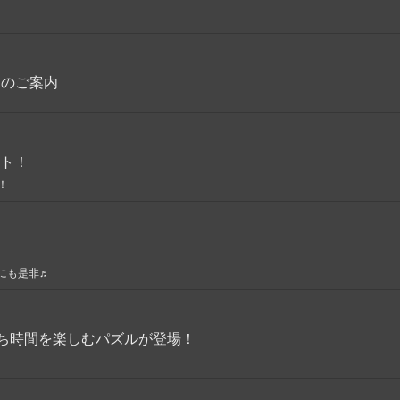
加のご案内
ト！
！
にも是非♬
うち時間を楽しむパズルが登場！