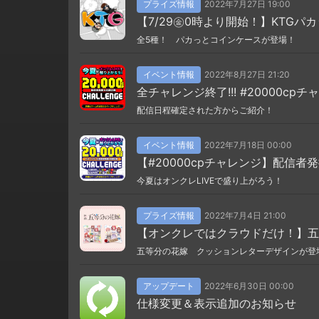
プライズ情報
2022年7月27日 19:00
【7/29㊎0時より開始！】KTG
全5種！ パカっとコインケースが登場！
イベント情報
2022年8月27日 21:20
全チャレンジ終了!!! #20000cp
配信日程確定された方からご紹介！
イベント情報
2022年7月18日 00:00
【#20000cpチャレンジ】配信者
今夏はオンクレLIVEで盛り上がろう！
プライズ情報
2022年7月4日 21:00
【オンクレではクラウドだけ！】五
五等分の花嫁 クッションレターデザインが登
アップデート
2022年6月30日 00:00
仕様変更＆表示追加のお知らせ