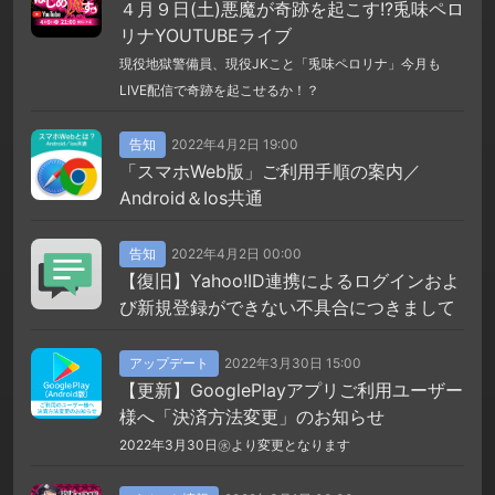
４月９日(土)悪魔が奇跡を起こす!?兎味ペロ
リナYOUTUBEライブ
現役地獄警備員、現役JKこと「兎味ペロリナ」今月も
LIVE配信で奇跡を起こせるか！？
告知
2022年4月2日 19:00
「スマホWeb版」ご利用手順の案内／
Android＆Ios共通
告知
2022年4月2日 00:00
【復旧】Yahoo!ID連携によるログインおよ
び新規登録ができない不具合につきまして
アップデート
2022年3月30日 15:00
【更新】GooglePlayアプリご利用ユーザー
様へ「決済方法変更」のお知らせ
2022年3月30日㊌より変更となります